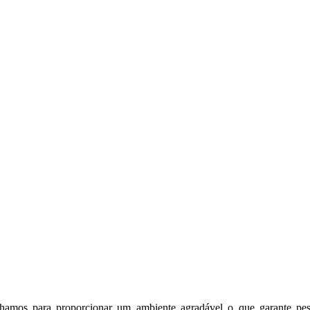
lhamos para proporcionar um ambiente agradável o que garante pes