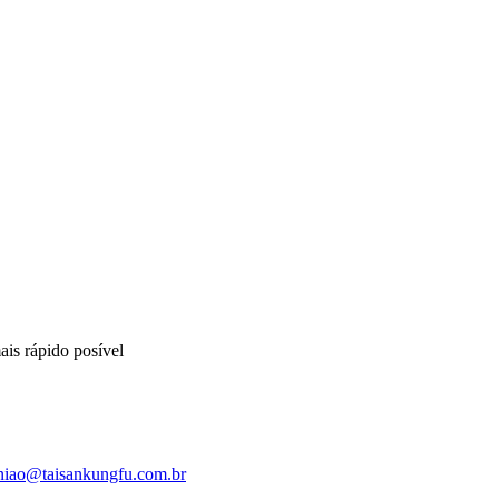
is rápido posível
niao@taisankungfu.com.br